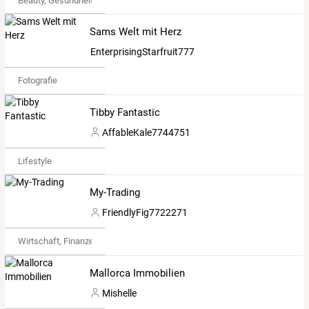
Beauty, Gesundheit & Fitness
Sams Welt mit Herz
EnterprisingStarfruit7770023
Fotografie
Tibby Fantastic
AffableKale7744751
Lifestyle
My-Trading
FriendlyFig7722271
Wirtschaft, Finanzen & Recht
Mallorca Immobilien
Mishelle