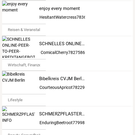
enjoy every moment
HesitantWatercress7836881
Reisen & Veranstaltungen
SCHNELLES ONLINE-PEER-TO-PEER-KREDITANGEBOT
ComicalCherry7827586
Wirtschaft, Finanzen & Recht
Bibelkreis CVJM Berlin
CourteousApricot7822917
Lifestyle
SCHMERZPFLASTER-INFO
EnduringBeetroot7799858