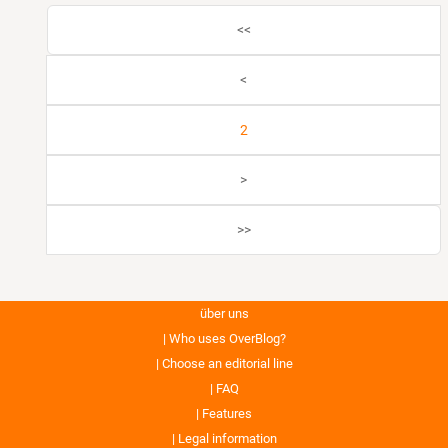
<<
<
2
>
>>
über uns
Who uses OverBlog?
Choose an editorial line
FAQ
Features
Legal information