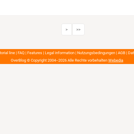
>
>>
orial line
FAQ
Features
Legal information
Nutzungsbedingungen
AGB
Dat
OverBlog © Copyright 2004--2026
Alle Rechte vorbehalten
Webedia