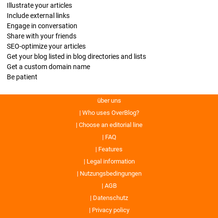
Illustrate your articles
Include external links
Engage in conversation
Share with your friends
SEO-optimize your articles
Get your blog listed in blog directories and lists
Get a custom domain name
Be patient
über uns
Who uses OverBlog?
Choose an editorial line
FAQ
Features
Legal information
Nutzungsbedingungen
AGB
Datenschutz
Privacy policy