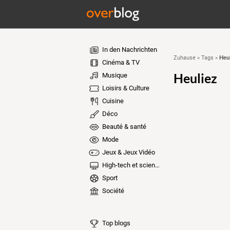
In den Nachrichten
Heul
Zuhause
»
Tags
»
Cinéma & TV
Heuliez
Musique
Loisirs & Culture
Cuisine
Déco
Beauté & santé
Mode
Jeux & Jeux Vidéo
High-tech et sciences
Sport
Société
Top blogs