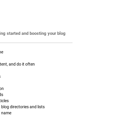
ting started and boosting your blog
ne
tent, and do it often
s
ion
ds
icles
 blog directories and lists
n name