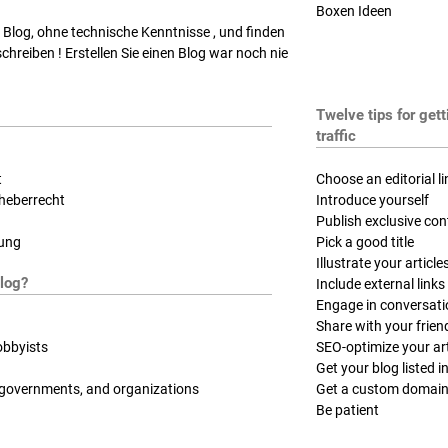
Boxen Ideen
n Blog, ohne technische Kenntnisse , und finden
 schreiben ! Erstellen Sie einen Blog war noch nie
Twelve tips for get
traffic
t
Choose an editorial li
heberrecht
Introduce yourself
Publish exclusive con
ung
Pick a good title
Illustrate your article
log?
Include external links
Engage in conversat
Share with your frien
obbyists
SEO-optimize your art
Get your blog listed in
 governments, and organizations
Get a custom domai
Be patient